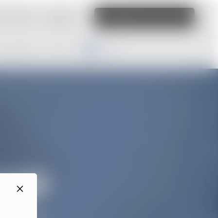
ka hemsida
Läs mer
Redigera denna sida