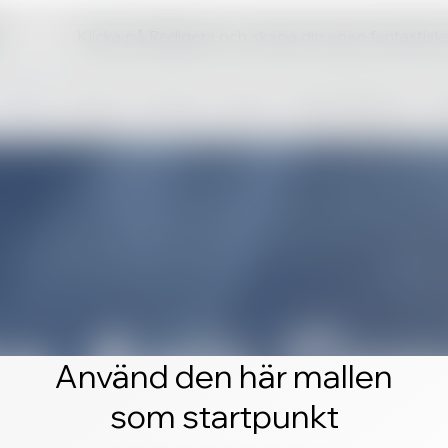
Klicka på Redigera och skapa din egen fantastis
Använd den här mallen
som startpunkt