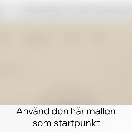
Klicka på Redigera och skapa din egen fantastis
Använd den här mallen
som startpunkt