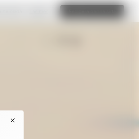
ka hemsida
Läs mer
Redigera denna sida