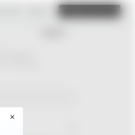
ka hemsida
Läs mer
Redigera denna sida