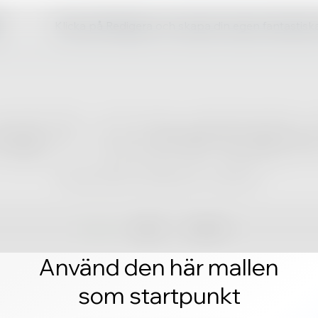
Klicka på Redigera och skapa din egen fantastis
Använd den här mallen
som startpunkt