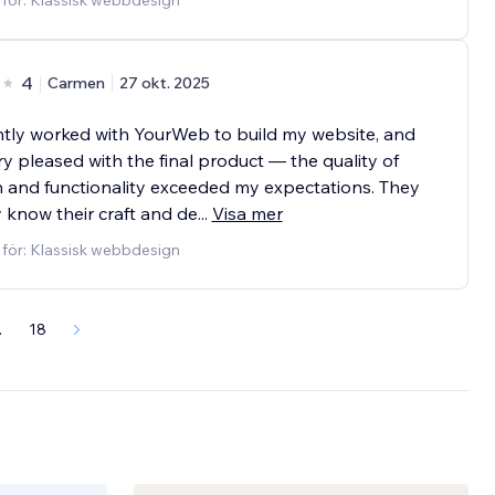
 för: Klassisk webbdesign
4
Carmen
27 okt. 2025
ntly worked with YourWeb to build my website, and
ry pleased with the final product — the quality of
 and functionality exceeded my expectations. They
y know their craft and de
...
Visa mer
 för: Klassisk webbdesign
.
18