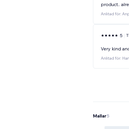
product.. alr
Anlitad för: An
5
T
Very kind and
Anlitad för: H
Mallar
5