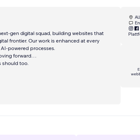
AU
En
ext‑gen digital squad, building websites that
Platt
gital frontier. Our work is enhanced at every
 AI‑powered processes.
oving forward…
 should too.
E
web