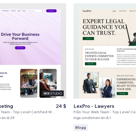
keting
24 $
LexPro - Lawyers
m - Top Level Certified Wix Partners
Från
Your Web Team - Top Level Certified W
 än
39
Inga omdömen än
1
Blogg