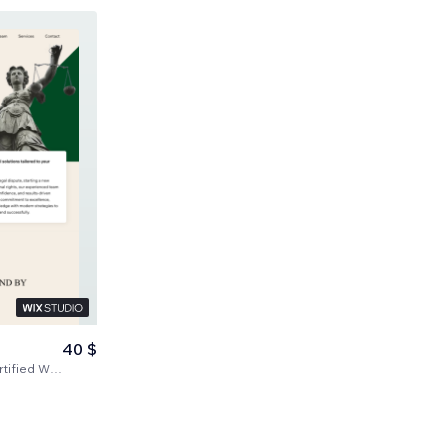
40 $
ix Partners