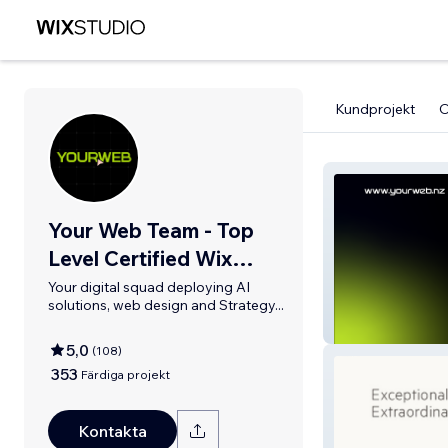
Kundprojekt
Your Web Team - Top
Level Certified Wix
Partners
Your digital squad deploying AI
solutions, web design and Strategy...
YOUR WEB TE
5,0
(
108
)
353
Färdiga projekt
Kontakta