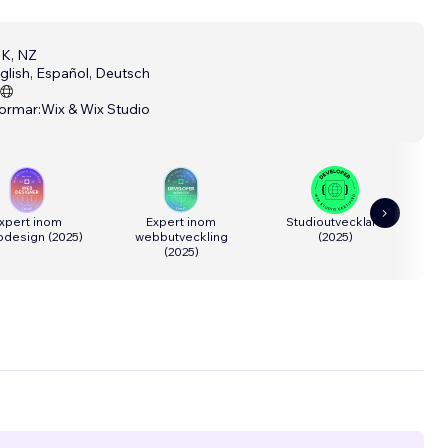
K, NZ
glish, Español, Deutsch
formar:
Wix & Wix Studio
xpert inom
Expert inom
Studioutvecklare
Web
bdesign
(
2025
)
webbutveckling
(
2025
)
(
2025
)