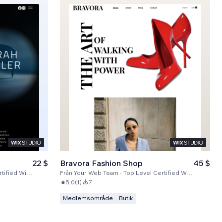
22 $
Bravora Fashion Shop
45 $
Wix Partners
Från
Your Web Team - Top Level Certified Wix Partners
5,0
(
1
)
7
Medlemsområde
Butik