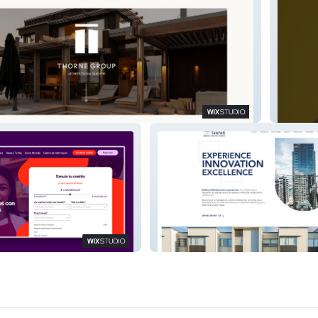
Max & 
BSCL