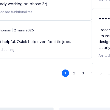
Anlitad
eady working on phase 2 :)
passad funktionalitet
I rece
homas
2 mars 2026
I’m ve
 helpful. Quick help even for little jobs.
design
clearl
andledning
Anlitad
1
2
3
4
5
..