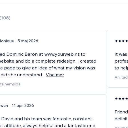
(
108
)
onique
5 maj 2026
ired Dominic Baron at www.yourweb.nz to
It was
website and do a complete redesign. I created
profe
me page to give an idea of what my vision was
to hel
 did she understand
...
Visa mer
Anlitad
ytta hemsida
wen
11 apr. 2026
Friend
 David and his team was fantastic, constant
defini
t attitude, always helpful and a fantastic end