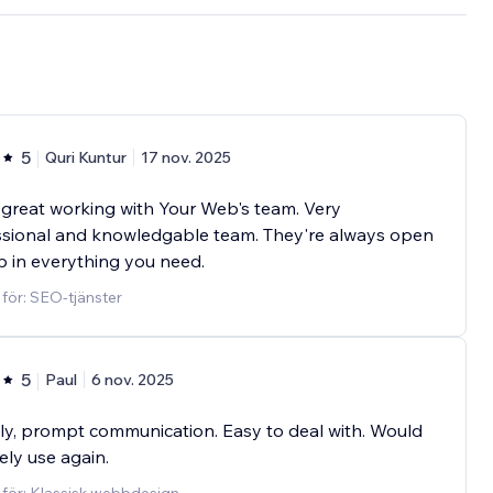
5
Quri Kuntur
17 nov. 2025
 great working with Your Web's team. Very
ssional and knowledgable team. They're always open
p in everything you need.
 för: SEO-tjänster
5
Paul
6 nov. 2025
ly, prompt communication. Easy to deal with. Would
tely use again.