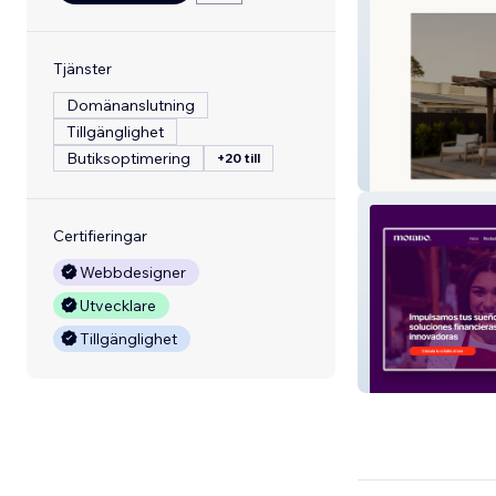
Tjänster
Domänanslutning
Tillgänglighet
Butiksoptimering
+20 till
Thorne Group
Certifieringar
Webbdesigner
Utvecklare
Tillgänglighet
Morado