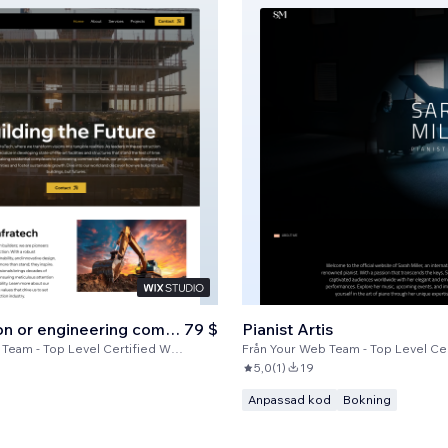
Construction or engineering company
79 $
Pianist Artis
m - Top Level Certified Wix Partners
Från
Your Web Team - Top Level Certified 
5,0
(
1
)
19
Anpassad kod
Bokning