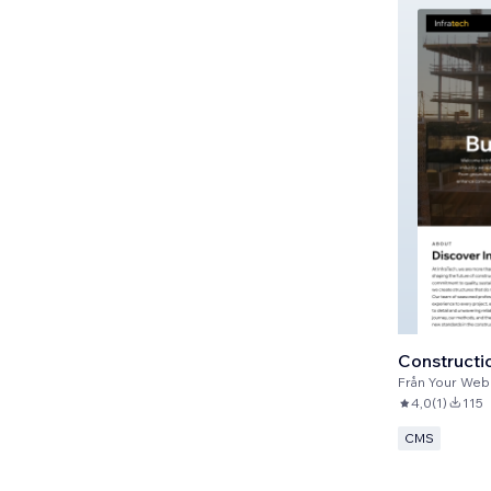
Från
Your Web Tea
4,0
(
1
)
115
CMS