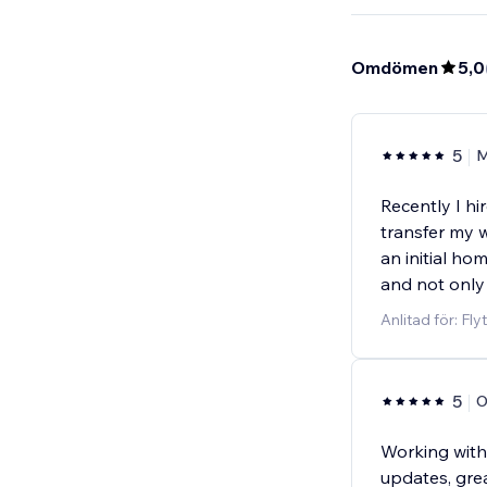
Omdömen
5,0
5
M
Recently I h
transfer my 
an initial ho
and not only
Anlitad för: Fl
5
O
Working with
updates, grea