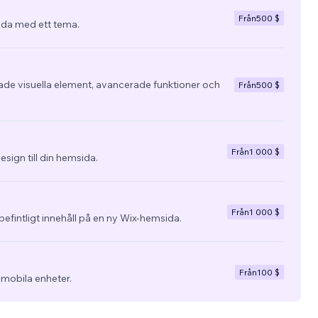
Från
500 $
da med ett tema.
e visuella element, avancerade funktioner och
Från
500 $
Från
1 000 $
esign till din hemsida.
Från
1 000 $
befintligt innehåll på en ny Wix-hemsida.
Från
100 $
 mobila enheter.