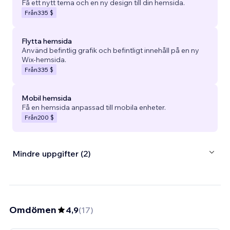
Få ett nytt tema och en ny design till din hemsida.
Från
335 $
Flytta hemsida
Använd befintlig grafik och befintligt innehåll på en ny
Wix-hemsida.
Från
335 $
Mobil hemsida
Få en hemsida anpassad till mobila enheter.
Från
200 $
Mindre uppgifter (2)
Omdömen
4,9
(
17
)