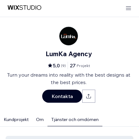
LumKa Agency
5,0
27
(
9
)
Projekt
Turn your dreams into reality with the best designs at
the best prices.
Kontakta
Kundprojekt
Om
Tjänster och omdömen