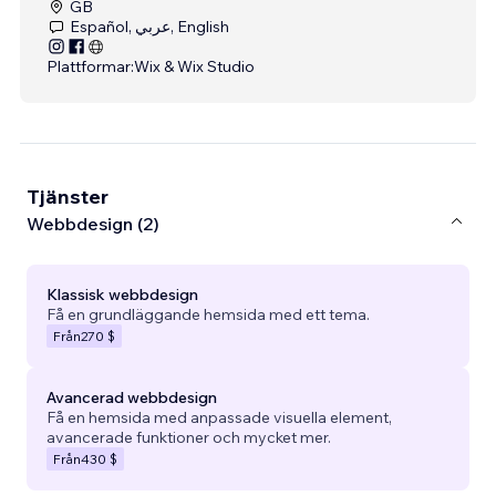
GB
Español, عربي, English
Plattformar:
Wix & Wix Studio
Tjänster
Webbdesign (2)
Klassisk webbdesign
Få en grundläggande hemsida med ett tema.
Från
270 $
Avancerad webbdesign
Få en hemsida med anpassade visuella element,
avancerade funktioner och mycket mer.
Från
430 $