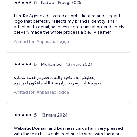
5
Fadwa
8 aug. 2025
LumKa Agency delivered a sophisticated and elegant
logo that perfectly reflects my brand’s identity. Their
attention to detail, seamless communication, and timely
delivery made the whole process a ple
...
Visa mer
Anlitad för: Anpassad logga
5
Mohamed
13 mars 2024
يعطيكم الف عافيه والله ماقصرتم خدمه ممتازه
بجوده عاليه وسريعه وان شاء الله مابتكون اخر مره
Anlitad för: Anpassad logga
5
13 mars 2024
Website, Domain and business cards I am very pleased
with the results. I would continue to work with them on