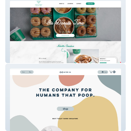
Donuts Time
Wype.sg