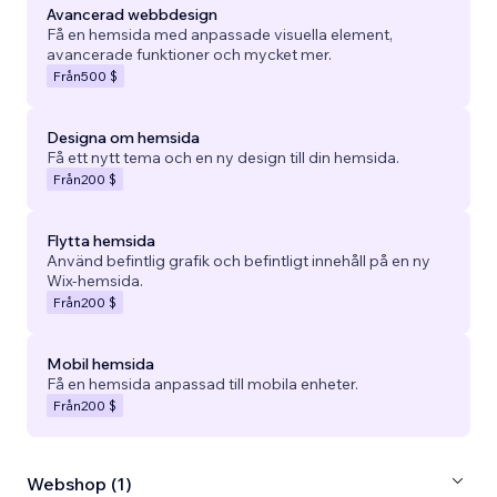
Avancerad webbdesign
Få en hemsida med anpassade visuella element,
avancerade funktioner och mycket mer.
Från
500 $
Designa om hemsida
Få ett nytt tema och en ny design till din hemsida.
Från
200 $
Flytta hemsida
Använd befintlig grafik och befintligt innehåll på en ny
Wix-hemsida.
Från
200 $
Mobil hemsida
Få en hemsida anpassad till mobila enheter.
Från
200 $
Webshop (1)