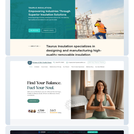
Taurus Insulation
My Vxw Site Mktcbh 1