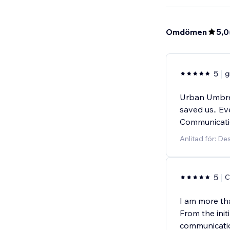
Omdömen
5,0
5
g
Urban Umbrel
saved us.. E
Communicatio
Anlitad för: D
5
C
I am more th
From the init
communicatio