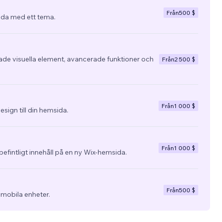
Från
500 $
da med ett tema.
e visuella element, avancerade funktioner och
Från
2 500 $
Från
1 000 $
esign till din hemsida.
Från
1 000 $
befintligt innehåll på en ny Wix-hemsida.
Från
500 $
 mobila enheter.