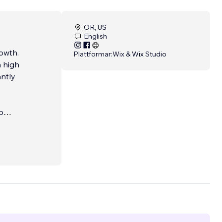
OR, US
English
owth.
Plattformar:
Wix & Wix Studio
 high
antly
p
to
...