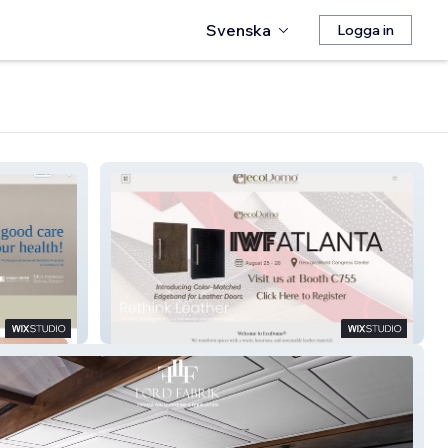
Svenska
Logga in
EcoDomo