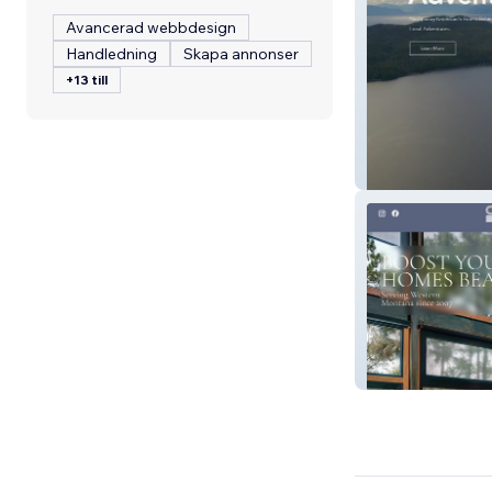
Avancerad webbdesign
Handledning
Skapa annonser
+13 till
Carson's Catch
Premier Shades