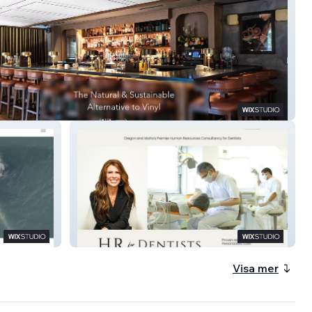
brik
HR for Dentists
Visa mer