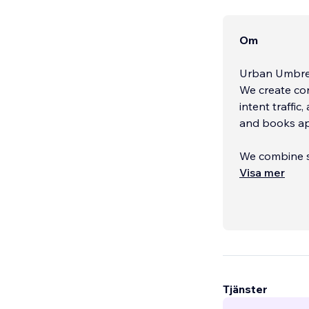
Om
Urban Umbrell
We create co
intent traffi
and books ap
We combine s
service busin
Visa mer
Tjänster