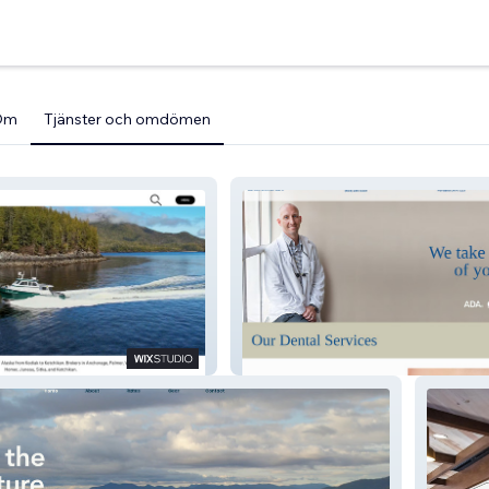
Om
Tjänster och omdömen
kers
Larson Dental Care