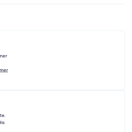
gner
 mer
te.
His