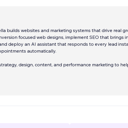
a builds websites and marketing systems that drive real gr
nversion focused web designs, implement SEO that brings in
c, and deploy an AI assistant that responds to every lead inst
pointments automatically.
trategy, design, content, and performance marketing to hel
esses, local brands, and tourism companies turn attention in