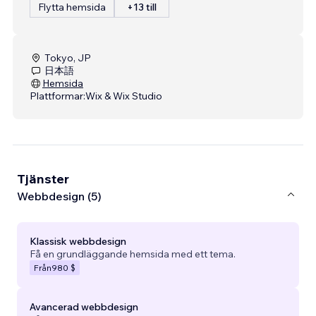
Flytta hemsida
+13 till
Tokyo, JP
日本語
Hemsida
Plattformar:
Wix & Wix Studio
Tjänster
Webbdesign (5)
Klassisk webbdesign
Få en grundläggande hemsida med ett tema.
Från
980 $
Avancerad webbdesign