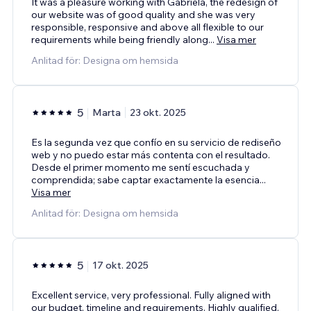
It was a pleasure working with Gabriela, the redesign of
our website was of good quality and she was very
responsible, responsive and above all flexible to our
requirements while being friendly along
...
Visa mer
Anlitad för: Designa om hemsida
5
Marta
23 okt. 2025
Es la segunda vez que confío en su servicio de rediseño
web y no puedo estar más contenta con el resultado.
Desde el primer momento me sentí escuchada y
comprendida; sabe captar exactamente la esencia
...
Visa mer
Anlitad för: Designa om hemsida
5
17 okt. 2025
Excellent service, very professional. Fully aligned with
our budget, timeline and requirements. Highly qualified,