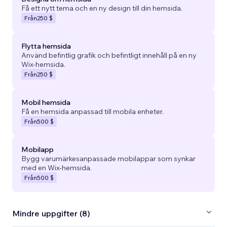
Få ett nytt tema och en ny design till din hemsida.
Från
250 $
Flytta hemsida
Använd befintlig grafik och befintligt innehåll på en ny
Wix-hemsida.
Från
250 $
Mobil hemsida
Få en hemsida anpassad till mobila enheter.
Från
500 $
Mobilapp
Bygg varumärkesanpassade mobilappar som synkar
med en Wix-hemsida.
Från
500 $
Mindre uppgifter (8)