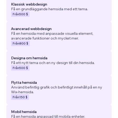
Klassisk webbdesign
Få en grundläggande hemsida med ett tema.
Från
500 $
Avancerad webbdesign
Få en hemsida med anpassade visuella element,
avancerade funktioner och mycket mer.
Från
800 $
Designa om hemsida
Få ett nytt tema och en ny design till din hemsida.
Från
500 $
Flytta hemsida
Använd befintlig grafik och befintligt innehåll på en ny
Wix-hemsida.
Från
150 $
Mobil hemsida
Få en hemsida anpassad till mobila enheter.