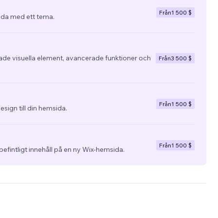
Från
1 500 $
da med ett tema.
e visuella element, avancerade funktioner och
Från
3 500 $
Från
1 500 $
esign till din hemsida.
Från
1 500 $
befintligt innehåll på en ny Wix-hemsida.