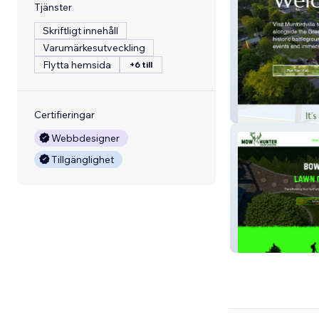
Tjänster
Skriftligt innehåll
Varumärkesutveckling
Flytta hemsida
+6 till
Munfordville To
Certifieringar
Webbdesigner
Tillgänglighet
MowHunter