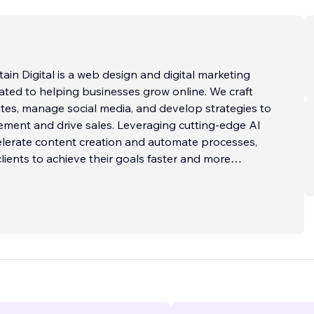
n Digital is a web design and digital marketing
ted to helping businesses grow online. We craft
es, manage social media, and develop strategies to
ment and drive sales. Leveraging cutting-edge AI
elerate content creation and automate processes,
clients to achieve their goals faster and more
ur team collaborates closely with cli
...