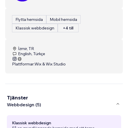
Flytta hemsida
Mobil hemsida
Klassisk webbdesign
+4 till
İzmir, TR
English, Türkçe
Plattformar:
Wix & Wix Studio
Tjänster
Webbdesign (5)
Klassisk webbdesign
Få en grundläggande hemsida med ett tema.