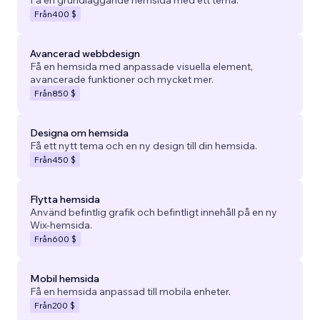
Från
400 $
Avancerad webbdesign
Få en hemsida med anpassade visuella element,
avancerade funktioner och mycket mer.
Från
850 $
Designa om hemsida
Få ett nytt tema och en ny design till din hemsida.
Från
450 $
Flytta hemsida
Använd befintlig grafik och befintligt innehåll på en ny
Wix-hemsida.
Från
600 $
Mobil hemsida
Få en hemsida anpassad till mobila enheter.
Från
200 $