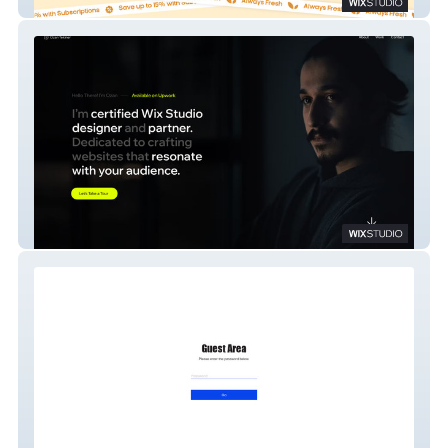
Gourmet2Go
Ozan Tekiner