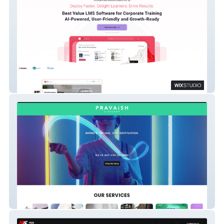
CX cherry
Pravaish Digicorp