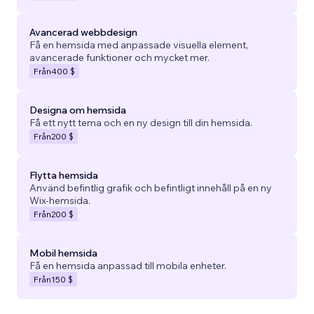
Avancerad webbdesign
Få en hemsida med anpassade visuella element,
avancerade funktioner och mycket mer.
Från
400 $
Designa om hemsida
Få ett nytt tema och en ny design till din hemsida.
Från
200 $
Flytta hemsida
Använd befintlig grafik och befintligt innehåll på en ny
Wix-hemsida.
Från
200 $
Mobil hemsida
Få en hemsida anpassad till mobila enheter.
Från
150 $