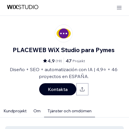
PLACEWEB WiX Studio para Pymes
4,9
47
(
19
)
Projekt
Diseño + SEO + automatización con IA | 4,9⭐️ + 46
proyectos en ESPAÑA.
Kontakta
Kundprojekt
Om
Tjänster och omdömen