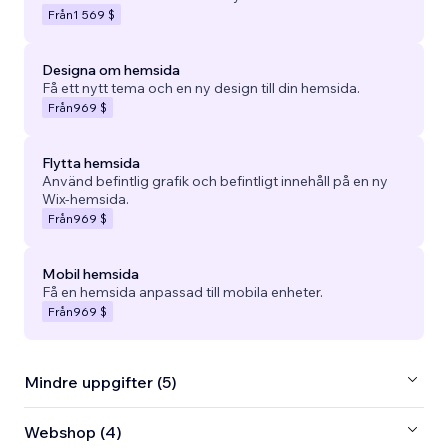
Från
1 569 $
Designa om hemsida
Få ett nytt tema och en ny design till din hemsida.
Från
969 $
Flytta hemsida
Använd befintlig grafik och befintligt innehåll på en ny
Wix-hemsida.
Från
969 $
Mobil hemsida
Få en hemsida anpassad till mobila enheter.
Från
969 $
Mindre uppgifter (5)
Webshop (4)