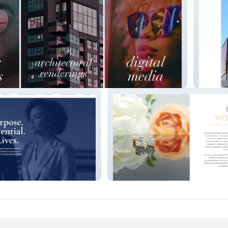
3D Ren
 Hub
Wholesale Moissanite