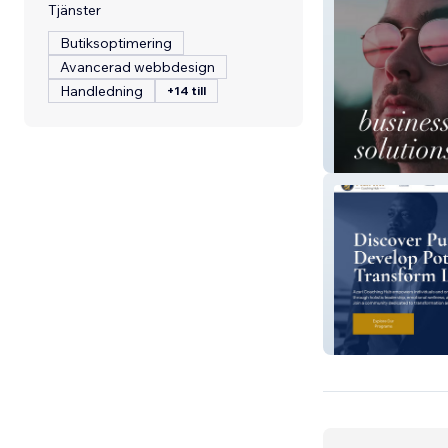
Tjänster
Butiksoptimering
Avancerad webbdesign
Handledning
+14 till
Digital Agency
Azari Coaching