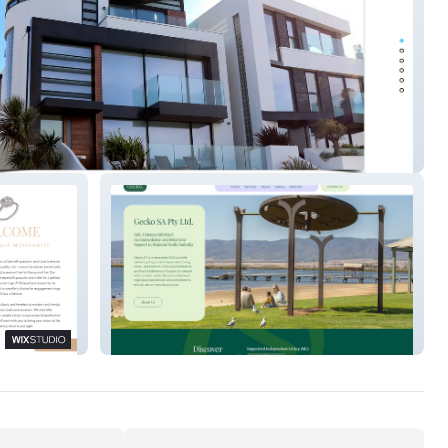
derings
GECKO SA