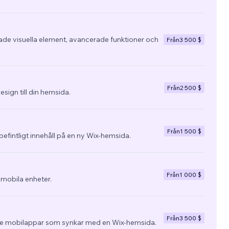
e visuella element, avancerade funktioner och
Från
3 500 $
Från
2 500 $
esign till din hemsida.
Från
1 500 $
befintligt innehåll på en ny Wix-hemsida.
Från
1 000 $
 mobila enheter.
Från
3 500 $
 mobilappar som synkar med en Wix-hemsida.