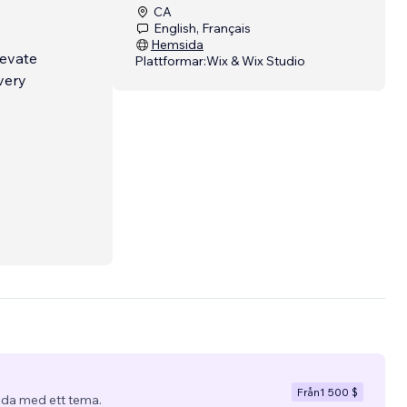
CA
English, Français
Hemsida
levate
Plattformar:
Wix & Wix Studio
very
Från
1 500 $
da med ett tema.