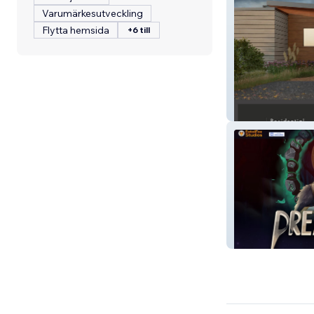
Varumärkesutveckling
Flytta hemsida
+6 till
STRATAap
Fatal Fox Studio