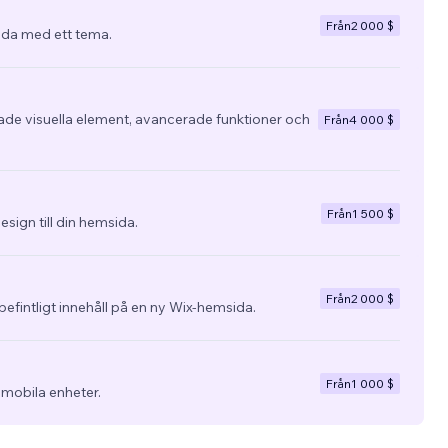
Från
2 000 $
da med ett tema.
e visuella element, avancerade funktioner och
Från
4 000 $
Från
1 500 $
esign till din hemsida.
Från
2 000 $
befintligt innehåll på en ny Wix-hemsida.
Från
1 000 $
 mobila enheter.