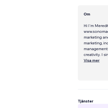
Om
Hi I'm Meredi
www.sonomacreative.studio. I have
marketing an
marketing, including for WIX, for 12 
management sk
creativity. I 
Visa mer
Tjänster