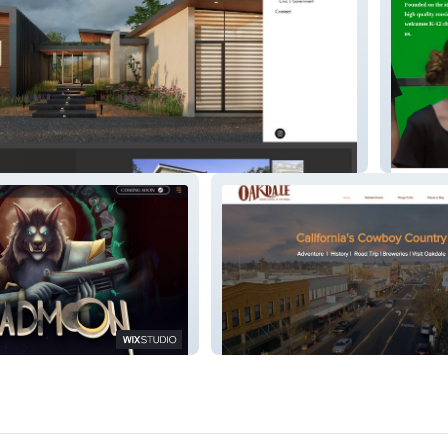
Phoenix
s
Visit Oakdale