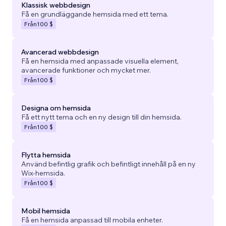
Klassisk webbdesign
Få en grundläggande hemsida med ett tema.
Från
100 $
Avancerad webbdesign
Få en hemsida med anpassade visuella element,
avancerade funktioner och mycket mer.
Från
100 $
Designa om hemsida
Få ett nytt tema och en ny design till din hemsida.
Från
100 $
Flytta hemsida
Använd befintlig grafik och befintligt innehåll på en ny
Wix-hemsida.
Från
100 $
Mobil hemsida
Få en hemsida anpassad till mobila enheter.