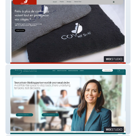
CovMySeat
SolarConsulting