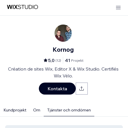
Kornog
5,0
41
(
12
)
Projekt
Création de sites Wix, Editor X & Wix Studio. Certifiés
Wix Vélo.
Kontakta
Kundprojekt
Om
Tjänster och omdömen