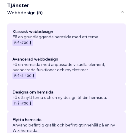
Tjänster
Webbdesign (5)
Klassisk webbdesign
Få en grundläggande hemsida med ett tema.
Från
700 $
Avancerad webbdesign
Få en hemsida med anpassade visuella element,
avancerade funktioner och mycket mer.
Från
1 400 $
Designa om hemsida
Få ett nytt tema och en ny design till din hemsida.
Från
700 $
Flytta hemsida
Använd befintlig grafik och befintligt innehåll på en ny
Wix-hemsida.