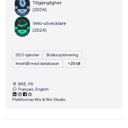
Tillgänglighet
(
2024
)
Velo-utvecklare
(
2024
)
SEO-tjänster
Butiksoptimering
Innehåll med databaser
+20 till
BRE, FR
Français, English
Plattformar:
Wix & Wix Studio