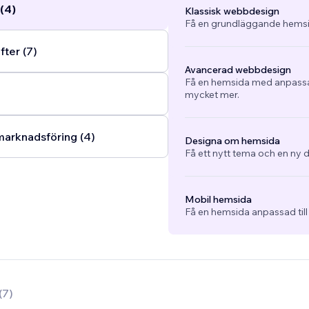
(4)
Klassisk webbdesign
Få en grundläggande hemsi
fter (7)
Avancerad webbdesign
Få en hemsida med anpassad
mycket mer.
arknadsföring (4)
Designa om hemsida
Få ett nytt tema och en ny d
Mobil hemsida
Få en hemsida anpassad till
(
7
)