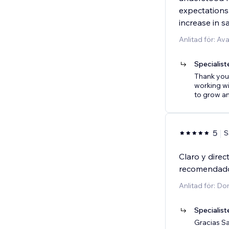
expectations.
increase in s
Anlitad för: A
Specialist
Thank you 
working w
to grow an
5
S
Claro y direc
recomendad
Anlitad för: D
Specialist
Gracias Sa