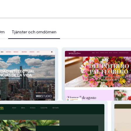
Om
Tjänster och omdömen
Delpotreropalflorero