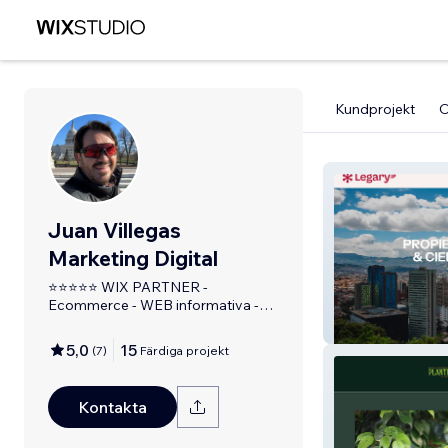
Kundprojekt
Juan Villegas
Marketing Digital
⭐⭐⭐⭐⭐ WIX PARTNER -
Ecommerce - WEB informativa -
Landing page - SEO - SEM
LEGARY IP
5,0
15
(
7
)
Färdiga projekt
Kontakta