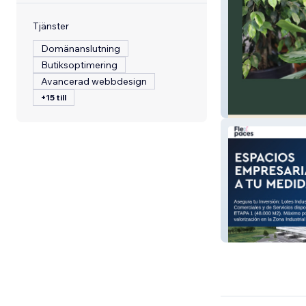
Tjänster
Domänanslutning
Butiksoptimering
Avancerad webbdesign
+15 till
PLANTLUSH
Flexpaces