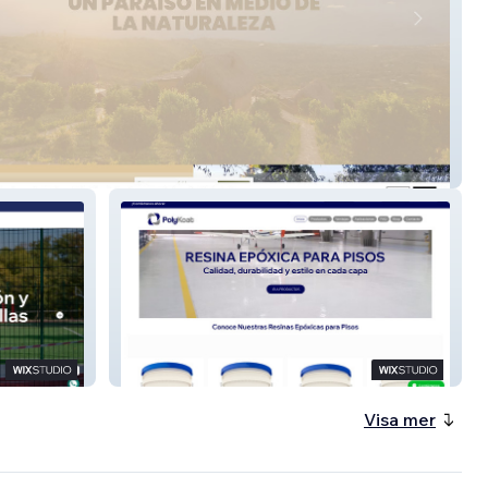
PolyKoat - Resinas Epóxicas para
Pisos
Visa mer