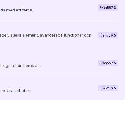
Från
557 $
da med ett tema.
e visuella element, avancerade funktioner och
Från
759 $
Från
557 $
esign till din hemsida.
Från
259 $
 mobila enheter.