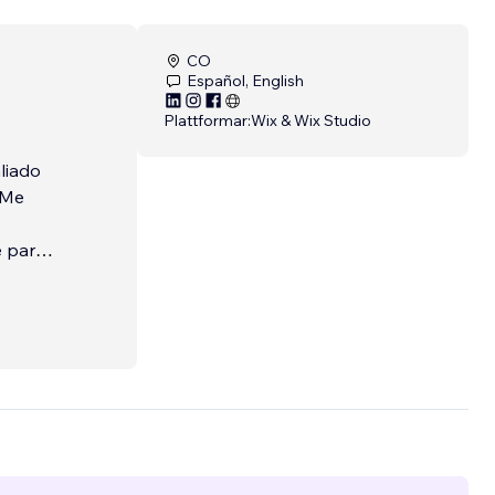
CO
Español, English
Plattformar:
Wix & Wix Studio
liado
 Me
e para
l. Mi
us