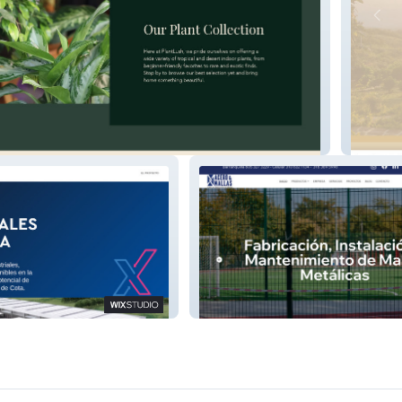
Carigua
Aceromallas