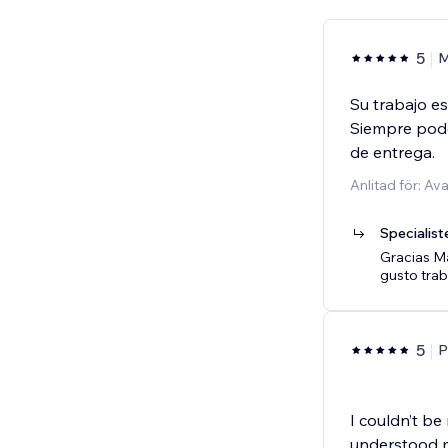
5
M
Su trabajo es
Siempre pode
de entrega.
Anlitad för: A
Specialist
Gracias M
gusto trab
5
P
I couldn’t be
understood m