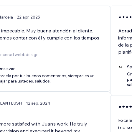
arcela
22 apr. 2025
 impecable. Muy buena atención al cliente.
Agrade
mos contar con él y cumple con los tiempos
inform
de la 
planif
vancerad webbdesign
Sp
ens svar
Gr
arcela por tus buenos comentarios, siempre es un
pa
ajar para ustedes. saludos.
sa
LANTLUSH
12 sep. 2024
Excele
 more satisfied with Juan’s work. He truly
(no so
y vision and executed it beyond my