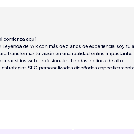
tal comienza aquí!
 Leyenda de Wix con más de 5 años de experiencia, soy tu a
ara transformar tu visión en una realidad online impactante.
 crear sitios web profesionales, tiendas en línea de alto
y estrategias SEO personalizadas diseñadas específicament
es, pequeñas y medianas empresas.
cientos de negocios a crecer y prosperar en el mundo digita
ntra en entender tus objetivos únicos para construirte una
ine que no solo luzca increíble, sino que también atraiga a t
les y genere resultados tangibles.
...