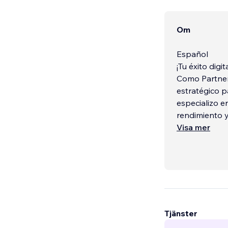
Om
Español
¡Tu éxito digi
Como Partner
estratégico p
especializo en
rendimiento 
emprendedor
Visa mer
He ayudado a 
enfoque se ce
presencia onl
clientes idea
Tjänster