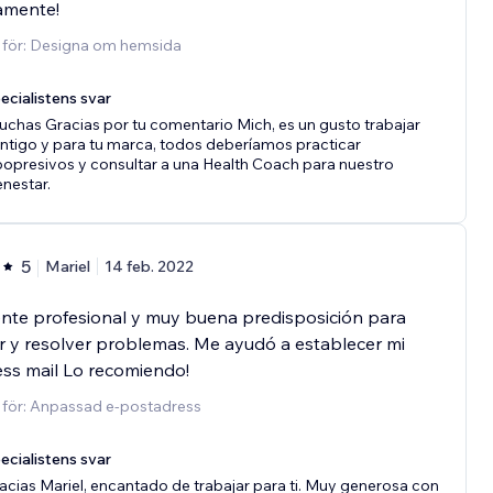
amente!
d för: Designa om hemsida
ecialistens svar
uchas Gracias por tu comentario Mich, es un gusto trabajar
ntigo y para tu marca, todos deberíamos practicar
popresivos y consultar a una Health Coach para nuestro
enestar.
5
Mariel
14 feb. 2022
nte profesional y muy buena predisposición para
 y resolver problemas. Me ayudó a establecer mi
ss mail Lo recomiendo!
 för: Anpassad e-postadress
ecialistens svar
acias Mariel, encantado de trabajar para ti. Muy generosa con