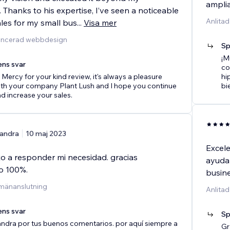
ampli
 Thanks to his expertise, I’ve seen a noticeable
Anlita
ales for my small bus
...
Visa mer
vancerad webbdesign
Sp
¡M
ens svar
co
Mercy for your kind review, it's always a pleasure
hi
ith your company Plant Lush and I hope you continue
bi
d increase your sales.
andra
10 maj 2023
Excele
to a responder mi necesidad. gracias
ayudar
o 100%.
busine
omänanslutning
Anlitad
ens svar
Sp
ndra por tus buenos comentarios. por aquí siempre a
Gr