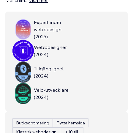
Mailchim
...
Visa mer
Expert inom
webbdesign
(
2025
)
Webbdesigner
(
2024
)
Tillgänglighet
(
2024
)
Velo-utvecklare
(
2024
)
Butiksoptimering
Flytta hemsida
Klassisk webbdesign
+10 till