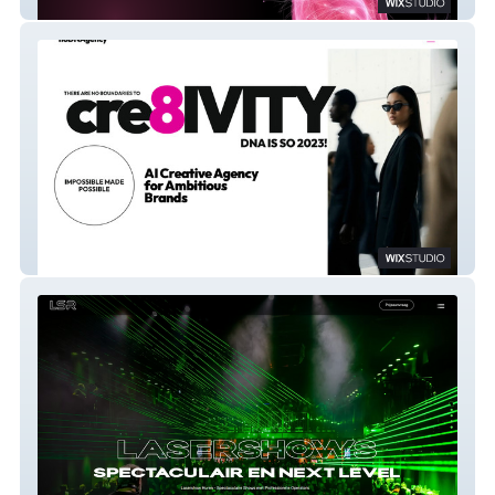
New Fennec
noDNAgency