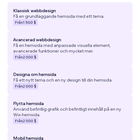
Klassisk webbdesign
Få en grundläggande hemsida med ett tema.
Från
1 500 $
Avancerad webbdesign
Få en hemsida med anpassade visuella element,
avancerade funktioner och mycket mer.
Från
2 000 $
Designa om hemsida
Få ett nytt tema och en ny design till din hemsida.
Från
2 000 $
Flytta hemsida
Använd befintlig grafik och befintligt innehåll på en ny
Wix-hemsida.
Från
2 000 $
Mobil hemsida