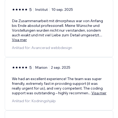
5
Institut
10 sep. 2025
Die Zusammenarbeit mit dmorpheus war von Anfang
bis Ende absolut professionell. Meine Wünsche und
Vorstellungen wurden nicht nur verstanden, sondern
auch exakt und mit viel Liebe zum Detail umgesetzt.
...
Visa mer
Anlitad för: Avancerad webbdesign
5
Marion
2 sep. 2025
We had an excellent experience! The team was super
friendly, extremely fast in providing support (it was
really urgent for us), and very competent. The coding
support was outstanding – highly recommen
...
Visa mer
Anlitad för: Kodningshjälp