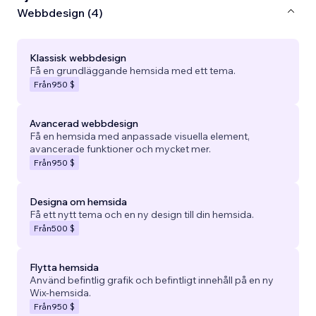
Webbdesign (4)
Klassisk webbdesign
Få en grundläggande hemsida med ett tema.
Från
950 $
Avancerad webbdesign
Få en hemsida med anpassade visuella element,
avancerade funktioner och mycket mer.
Från
950 $
Designa om hemsida
Få ett nytt tema och en ny design till din hemsida.
Från
500 $
Flytta hemsida
Använd befintlig grafik och befintligt innehåll på en ny
Wix-hemsida.
Från
950 $