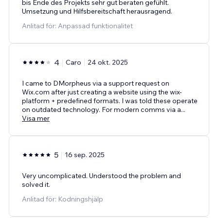
bis Ende des Projekts sehr gut beraten gefühlt.
Umsetzung und Hilfsbereitschaft herausragend.
Anlitad för: Anpassad funktionalitet
4
Caro
24 okt. 2025
I came to DMorpheus via a support request on
Wix.com after just creating a website using the wix-
platform + predefined formats. I was told these operate
on outdated technology. For modern comms via a
...
Visa mer
5
16 sep. 2025
Very uncomplicated. Understood the problem and
solved it.
Anlitad för: Kodningshjälp