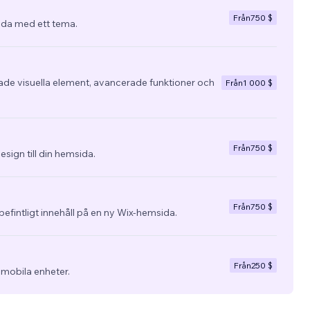
Från
750 $
da med ett tema.
e visuella element, avancerade funktioner och
Från
1 000 $
Från
750 $
esign till din hemsida.
Från
750 $
befintligt innehåll på en ny Wix-hemsida.
Från
250 $
 mobila enheter.