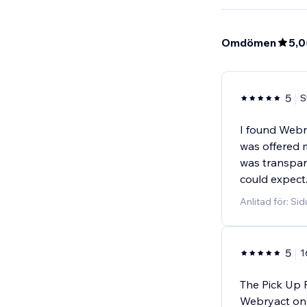
Omdömen
5,0
5
S
I found Webr
was offered m
was transpar
could expect
Anlitad för: Si
5
1
The Pick Up 
Webryact on 3