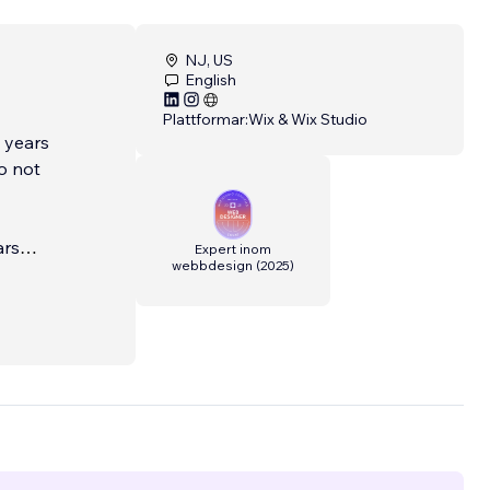
NJ, US
English
Plattformar:
Wix & Wix Studio
 years
o not
ars
Expert inom
webbdesign
(
2025
)
help