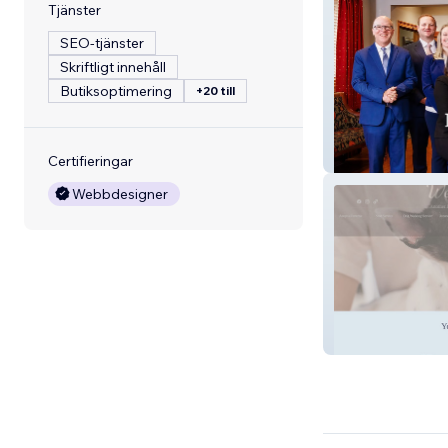
Tjänster
SEO-tjänster
Skriftligt innehåll
Butiksoptimering
+20 till
Mbm Law
Certifieringar
Webbdesigner
Feuer Frenchies