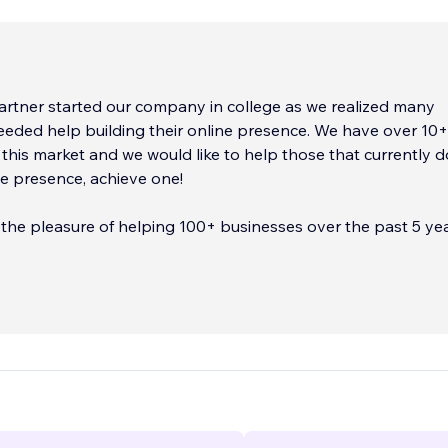
rtner started our company in college as we realized many
eded help building their online presence. We have over 10+
 this market and we would like to help those that currently d
e presence, achieve one!
he pleasure of helping 100+ businesses over the past 5 ye
line presence in a wide array of areas! We have been able to 