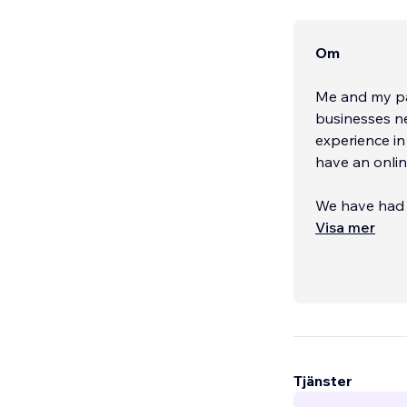
Om
Me and my pa
businesses ne
experience in
have an onlin
We have had t
with their on
Visa mer
c
...
Tjänster