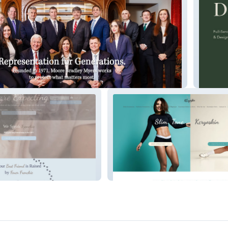
Love M
Kcryoskin Cryotherapy Spa