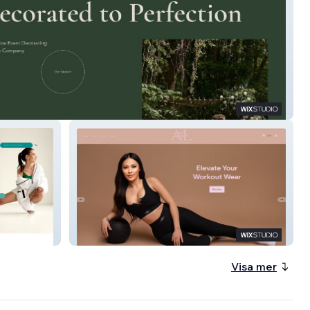
y Design
Alyra Gym Wear
Visa mer