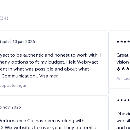
(
34
)
teph
10 juni 2026
yact to be authentic and honest to work with. I
Great
any options to fit my budget. I felt Webryact
vision
ent in what was possible and about what I
🌟🌟
. Communication
...
Visa mer
Anlita
duppdateringar
6 nov. 2025
Dhevin
Performance Co. has been working with
websit
 Wix websites for over year. They do terrific
and ne