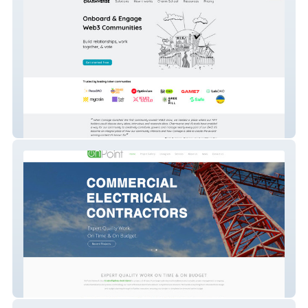
CharmVerse
OPNW