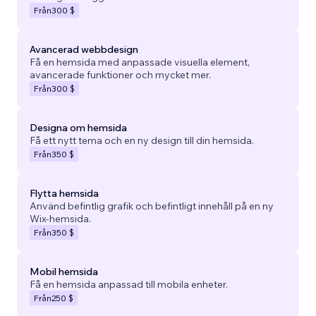
Från
300 $
Avancerad webbdesign
Få en hemsida med anpassade visuella element,
avancerade funktioner och mycket mer.
Från
300 $
Designa om hemsida
Få ett nytt tema och en ny design till din hemsida.
Från
350 $
Flytta hemsida
Använd befintlig grafik och befintligt innehåll på en ny
Wix-hemsida.
Från
350 $
Mobil hemsida
Få en hemsida anpassad till mobila enheter.
Från
250 $