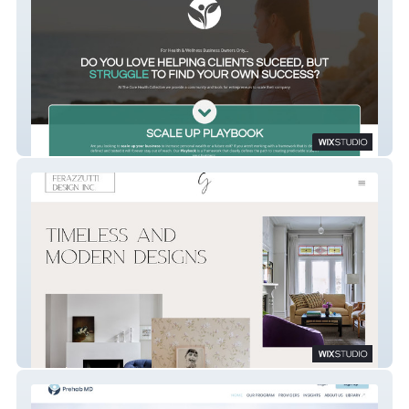
CoreHealth
Ferazzutti Design