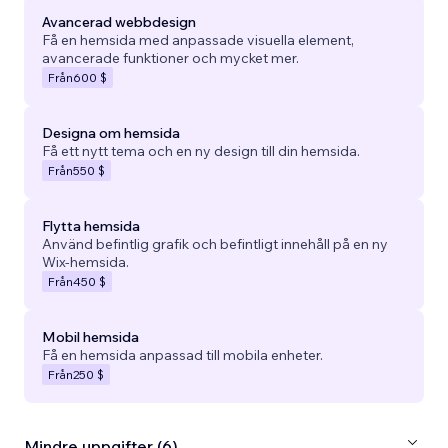
Avancerad webbdesign
Få en hemsida med anpassade visuella element,
avancerade funktioner och mycket mer.
Från
600 $
Designa om hemsida
Få ett nytt tema och en ny design till din hemsida.
Från
550 $
Flytta hemsida
Använd befintlig grafik och befintligt innehåll på en ny
Wix-hemsida.
Från
450 $
Mobil hemsida
Få en hemsida anpassad till mobila enheter.
Från
250 $
Mindre uppgifter (6)