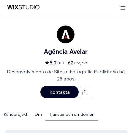
Agência Avelar
5,0
62
(
18
)
Projekt
Desenvolvimento de Sites e Fotografia Publicitária há
25 anos
Kontakta
Kundprojekt
Om
Tjänster och omdömen