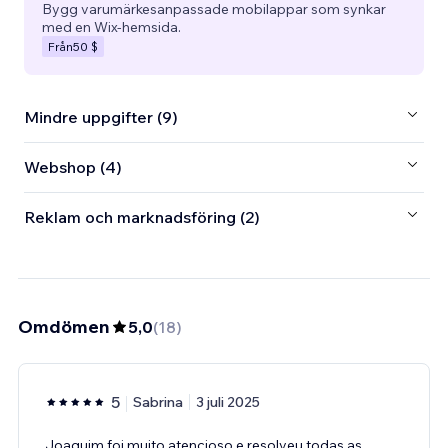
Bygg varumärkesanpassade mobilappar som synkar
med en Wix-hemsida.
Från
50 $
Mindre uppgifter (9)
Webshop (4)
Reklam och marknadsföring (2)
Omdömen
5,0
(
18
)
5
Sabrina
3 juli 2025
Joaquim foi muito atencioso e resolveu todas as