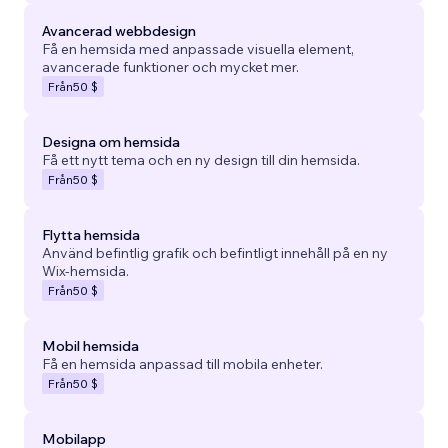
Avancerad webbdesign
Få en hemsida med anpassade visuella element,
avancerade funktioner och mycket mer.
Från
50 $
Designa om hemsida
Få ett nytt tema och en ny design till din hemsida.
Från
50 $
Flytta hemsida
Använd befintlig grafik och befintligt innehåll på en ny
Wix-hemsida.
Från
50 $
Mobil hemsida
Få en hemsida anpassad till mobila enheter.
Från
50 $
Mobilapp