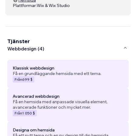
Plattformar:
Wix & Wix Studio
Tjänster
Webbdesign (4)
Klassisk webbdesign
Få en grundläggande hemsida med ett tema.
Från
699 $
Avancerad webbdesign
Få en hemsida med anpassade visuella element,
avancerade funktioner och mycket mer.
Från
1 050 $
Designa om hemsida
Få ett nytt tema och en ny design till din hemsida.