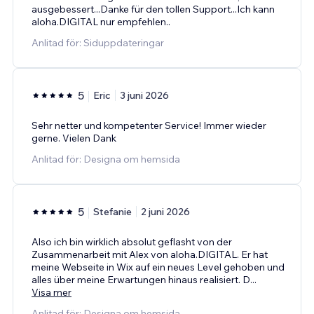
ausgebessert...Danke für den tollen Support...Ich kann
aloha.DIGITAL nur empfehlen..
Anlitad för: Siduppdateringar
5
Eric
3 juni 2026
Sehr netter und kompetenter Service! Immer wieder
gerne. Vielen Dank
Anlitad för: Designa om hemsida
5
Stefanie
2 juni 2026
Also ich bin wirklich absolut geflasht von der
Zusammenarbeit mit Alex von aloha.DIGITAL. Er hat
meine Webseite in Wix auf ein neues Level gehoben und
alles über meine Erwartungen hinaus realisiert. D
...
Visa mer
Anlitad för: Designa om hemsida