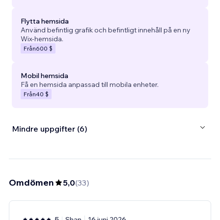
Flytta hemsida
Använd befintlig grafik och befintligt innehåll på en ny
Wix-hemsida.
Från
600 $
Mobil hemsida
Få en hemsida anpassad till mobila enheter.
Från
40 $
Mindre uppgifter (6)
Omdömen
5,0
(
33
)
5
Shan
16 juni 2026