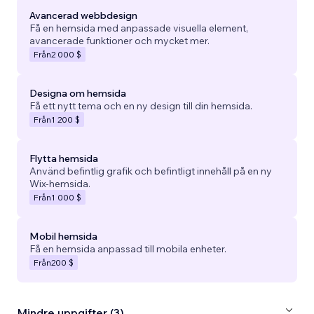
Avancerad webbdesign
Få en hemsida med anpassade visuella element,
avancerade funktioner och mycket mer.
Från
2 000 $
Designa om hemsida
Få ett nytt tema och en ny design till din hemsida.
Från
1 200 $
Flytta hemsida
Använd befintlig grafik och befintligt innehåll på en ny
Wix-hemsida.
Från
1 000 $
Mobil hemsida
Få en hemsida anpassad till mobila enheter.
Från
200 $
Mindre uppgifter (3)