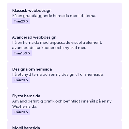
Klassisk webbdesign
Få en grundläggande hemsida med ett tema.
Från
20 $
Avancerad webbdesign
Få en hemsida med anpassade visuella element,
avancerade funktioner och mycket mer.
Från
150 $
Designa om hemsida
Få ett nytt tema och en ny design till din hemsida.
Från
20 $
Flytta hemsida
Använd befintlig grafik och befintligt innehåll på en ny
Wix-hemsida.
Från
20 $
Mobil hemsida