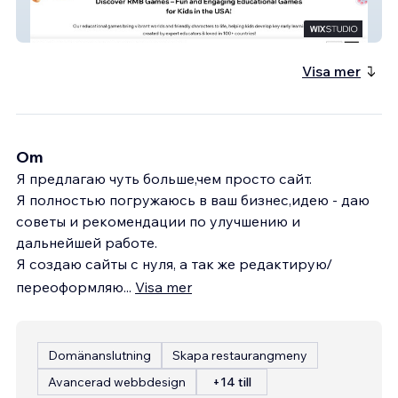
RMB Games
Visa mer
Om
Я предлагаю чуть больше,чем просто сайт.
Я полностью погружаюсь в ваш бизнес,идею - даю
советы и рекомендации по улучшению и
дальнейшей работе.
Я создаю сайты с нуля, а так же редактирую/
переоформляю
...
Visa mer
Domänanslutning
Skapa restaurangmeny
Avancerad webbdesign
+14 till