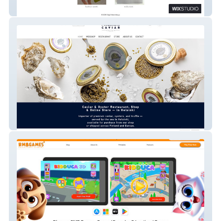
Olga
FinladiaCaviar ресторан магазин икры