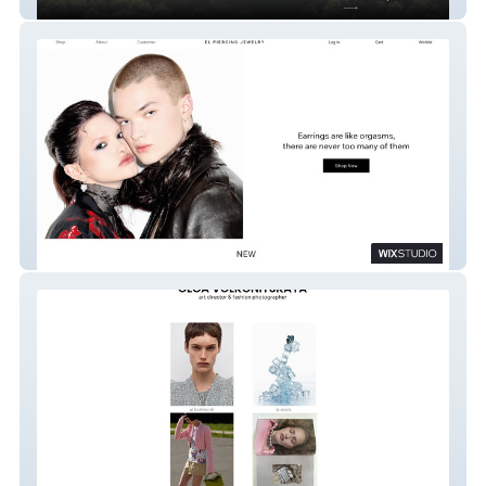
ArchGraph
EL Jewelry