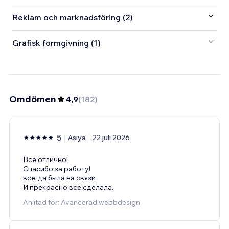
Reklam och marknadsföring (2)
Grafisk formgivning (1)
Omdömen
4,9
(
182
)
5
Asiya
22 juli 2026
Все отлично!
Спасибо за работу!
всегда была на связи
И прекрасно все сделала.
Anlitad för: Avancerad webbdesign