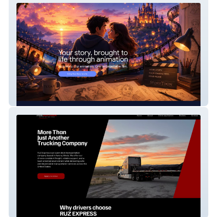
StoryToon for you!
Ruz Express Llc