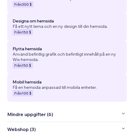
Från
300 $
Designa om hemsida
Få ett nytt tema och en ny design till din hemsida.
Från
150 $
Flytta hemsida
Använd befintlig grafik och befintligt innehåll på en ny
Wix-hemsida.
Från
150 $
Mobil hemsida
Få en hemsida anpassad till mobila enheter.
Från
100 $
Mindre uppgifter (6)
Webshop (3)