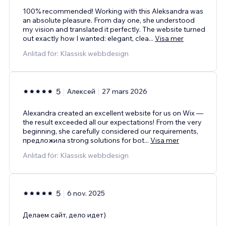
100% recommended! Working with this Aleksandra was
an absolute pleasure. From day one, she understood
my vision and translated it perfectly. The website turned
out exactly how I wanted: elegant, clea
...
Visa mer
Anlitad för: Klassisk webbdesign
5
Алексей
27 mars 2026
Alexandra created an excellent website for us on Wix —
the result exceeded all our expectations! From the very
beginning, she carefully considered our requirements,
предложила strong solutions for bot
...
Visa mer
Anlitad för: Klassisk webbdesign
5
6 nov. 2025
Делаем сайт, дело идет)