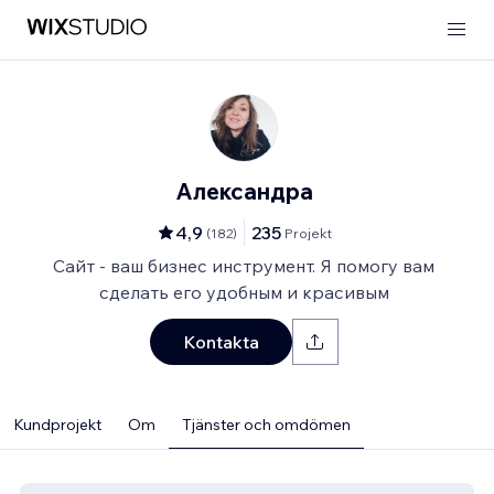
Александра
4,9
235
(
182
)
Projekt
Сайт - ваш бизнес инструмент. Я помогу вам
сделать его удобным и красивым
Kontakta
Kundprojekt
Om
Tjänster och omdömen