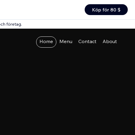
Köp för 80 $
ch företag.