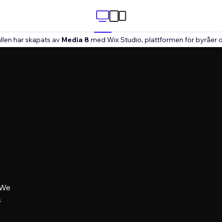
llen har skapats av
Media 8
med Wix Studio, plattformen för byråer o