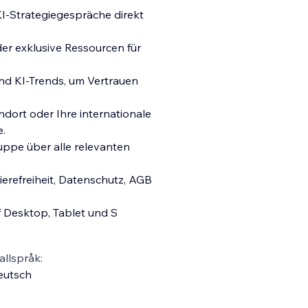
I-Strategiegespräche direkt
er exklusive Ressourcen für
und KI-Trends, um Vertrauen
dort oder Ihre internationale
e.
ruppe über alle relevanten
rierefreiheit, Datenschutz, AGB
 Desktop, Tablet und S
llspråk:
eutsch