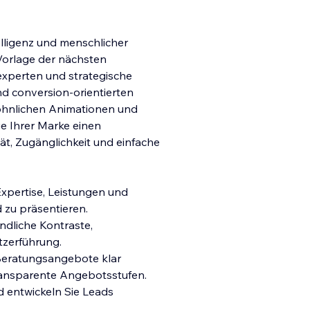
elligenz und menschlicher
 Vorlage der nächsten
experten und strategische
nd conversion-orientierten
öhnlichen Animationen und
ge Ihrer Marke einen
ät, Zugänglichkeit und einfache
Expertise, Leistungen und
zu präsentieren.
undliche Kontraste,
utzerführung.
 Beratungsangebote klar
transparente Angebotsstufen.
d entwickeln Sie Leads