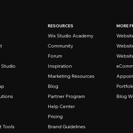
RESOURCES
MORE F
Wix Studio Academy
Website
t
Community
Websit
Forum
Websit
 Studio
Inspiration
eComme
Marketing Resources
Appoin
ap
Blog
Portfol
utions
Partner Program
Blog W
Help Center
Pricing
 Tools
Brand Guidelines