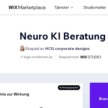
Tjänster
Studiomallar
Neuro KI Beratung
Skapad av
HCG corporate designs
Inga omdömen än
Skapad med