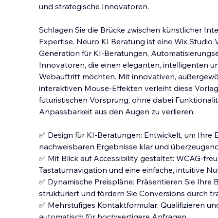
und strategische Innovatoren.
Schlagen Sie die Brücke zwischen künstlicher Int
Expertise. Neuro KI Beratung ist eine Wix Studio
Generation für KI-Beratungen, Automatisierungs
Innovatoren, die einen ele
ganten, intelligenten u
Webauftritt möchten. Mit innovativen, außergew
interaktiven Mouse-Effekten verleiht diese Vorla
futuristischen Vorsprung, ohne dabei Funktionalit
Anpassbarkeit aus den Augen zu verlieren.
✅ Design für KI-Beratungen: Entwickelt, um Ihre 
nachweisbaren Ergebnisse klar und überzeugend 
✅ Mit Blick auf Accessibility gestaltet: WCAG-fre
Tastaturnavigation und eine einfache, intuitive N
✅ Dynamische Preispläne: Präsentieren Sie Ihre
strukturiert und fördern Sie Conversions durch 
✅ Mehrstufiges Kontaktformular: Qualifizieren un
automatisch für hochwertigere Anfragen.