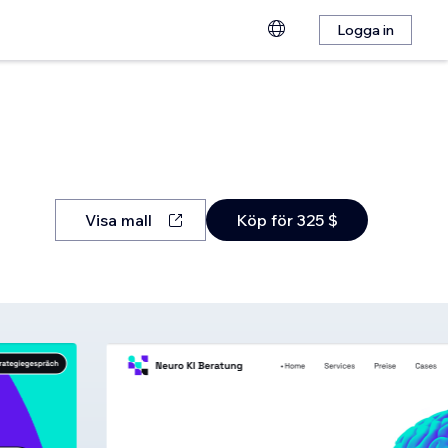
Logga in
Visa mall
Köp för 325 $