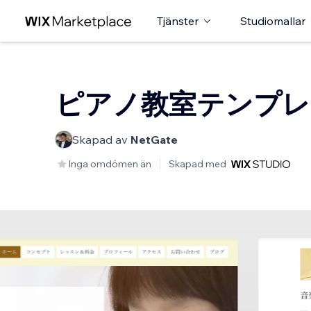
Tjänster
Studiomallar
ピアノ教室テンプレ
Skapad av
NetGate
Inga omdömen än
Skapad med