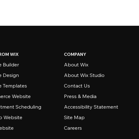
ROM WIX
COMPANY
 Builder
About Wix
e Design
About Wix Studio
e Templates
Contact Us
rce Website
Press & Media
tment Scheduling
Accessibility Statement
io Website
Site Map
ebsite
Careers