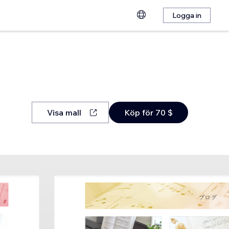
Logga in
Visa mall
Köp för 70 $