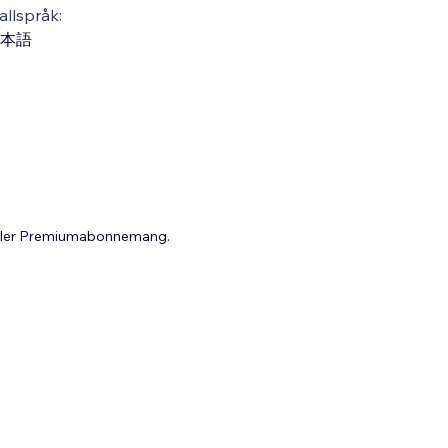
llspråk:
本語
 eller Premiumabonnemang.