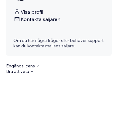
Visa profil
Kontakta säljaren
Om du har några frågor eller behöver support
kan du kontakta mallens säljare.
Engångslicens
Bra att veta