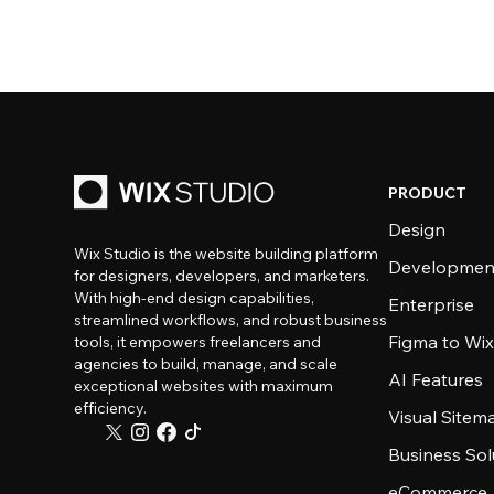
PRODUCT
Design
Wix Studio is the website building platform
Developmen
for designers, developers, and marketers.
With high-end design capabilities,
Enterprise
streamlined workflows, and robust business
Figma to Wix
tools, it empowers freelancers and
agencies to build, manage, and scale
AI Features
exceptional websites with maximum
efficiency.
Visual Sitem
Business Sol
eCommerce