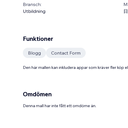
Bransch:
Ma
Utbildning
日
Funktioner
Blogg
Contact Form
Den här mallen kan inkludera appar som kräver fler köp
Omdömen
Denna mall har inte fått ett omdöme än.