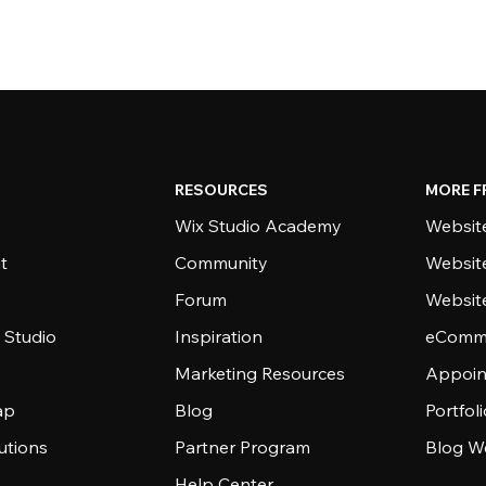
RESOURCES
MORE F
Wix Studio Academy
Website
t
Community
Websit
Forum
Websit
 Studio
Inspiration
eComme
Marketing Resources
Appoin
ap
Blog
Portfol
utions
Partner Program
Blog W
Help Center