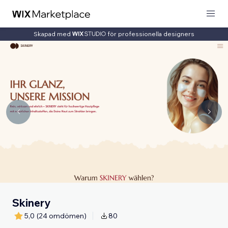
Skapad med
för professionella designers
Skinery
5,0
(24 omdömen)
80