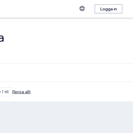
Logga in
a
+1 till
Rensa allt