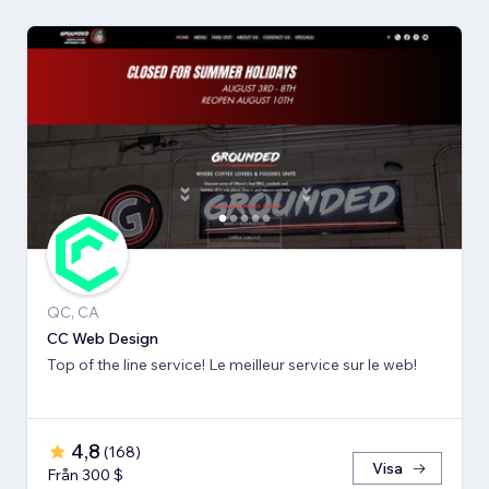
QC, CA
CC Web Design
Top of the line service! Le meilleur service sur le web!
4,8
(
168
)
Visa
Från 300 $