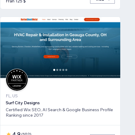
Från 125 $
FL, US
Surf City Designs
Certified Wix SEO, AI Search & Google Business Profile
Ranking since 2017
4,9
(
102
)