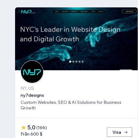
NY, US
ny7designs
Custom Websites, SEO & AI Solutions for Business
Growth
5,0
(
166
)
Visa
Från 600 $