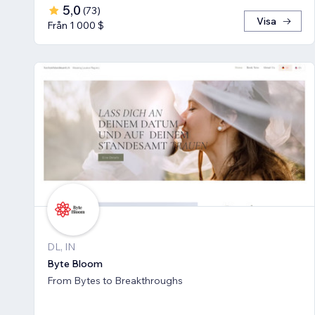
5,0
(
73
)
Visa
Från 1 000 $
DL, IN
Byte Bloom
From Bytes to Breakthroughs