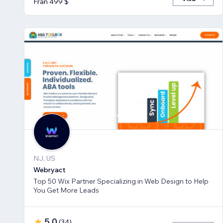
Från 499 $
NJ, US
Webryact
Top 50 Wix Partner Specializing in Web Design to Help
You Get More Leads
5,0
(
34
)