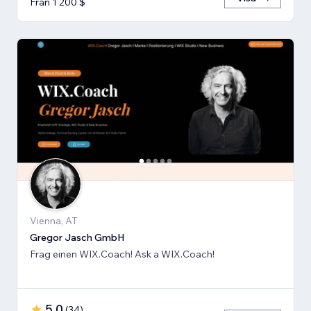
Från 1 200 $
Vienna, AT
Gregor Jasch GmbH
Frag einen WIX.Coach! Ask a WIX.Coach!
5,0
(
34
)