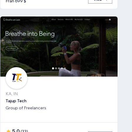
Från 699 $
KA, IN
Tajup Tech
Group of Freelancers
5,0
(
33
)