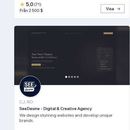
5,0
(
71
)
Visa
Från 2 500 $
CJ, RO
SeeDesine - Digital & Creative Agency
We design stunning websites and develop unique
brands.