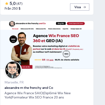
5,0
(
47
)
Visa
Från 250 $
Marseille, FR
alexandre m the frenchy and Co
Agence Wix France SAIO|Diplômé Wix New
York|Formateur Wix SEO France 20 ans