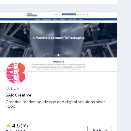
OH, US
SAR Creative
Creative marketing, design and digital solutions since
1999.
4,5
(
10
)
Visa