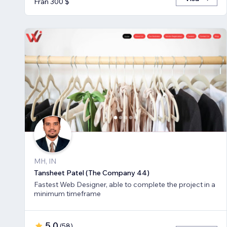
Från 300 $
MH, IN
Tansheet Patel (The Company 44)
Fastest Web Designer, able to complete the project in a
minimum timeframe
5,0
(
58
)