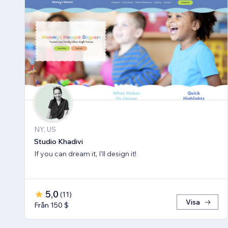
NY, US
Studio Khadivi
If you can dream it, I'll design it!
5,0
(
11
)
Visa
Från 150 $