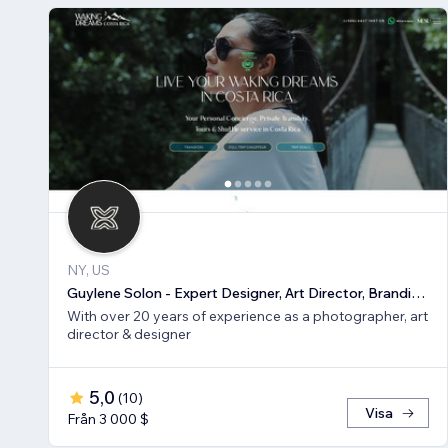
NY, US
Guylene Solon - Expert Designer, Art Director, Branding, SEO
With over 20 years of experience as a photographer, art
director & designer
5,0
(
10
)
Visa
Från 3 000 $