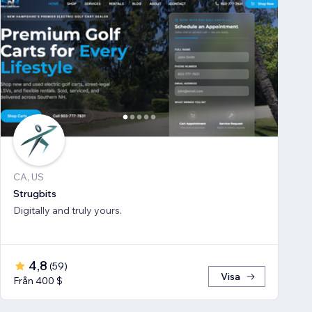
CA, US
Strugbits
Digitally and truly yours.
4,8
(
59
)
Visa
Från 400 $