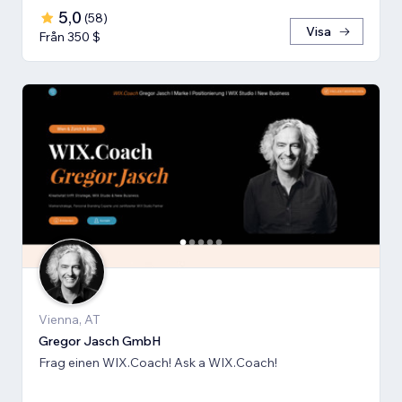
5,0
(
58
)
Visa
Från 350 $
Vienna, AT
Gregor Jasch GmbH
Frag einen WIX.Coach! Ask a WIX.Coach!