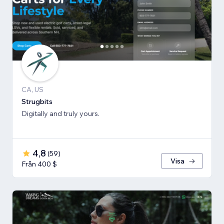
CA, US
Strugbits
Digitally and truly yours.
4,8
(
59
)
Visa
Från 400 $