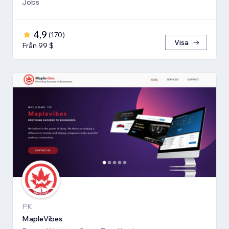
Jobs
4,9
(
170
)
Visa
Från 99 $
PK
MapleVibes