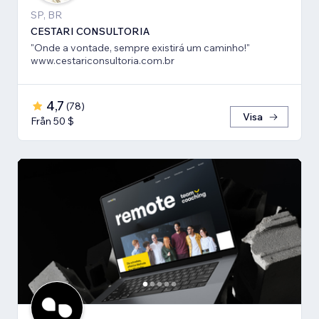
SP, BR
CESTARI CONSULTORIA
"Onde a vontade, sempre existirá um caminho!"
www.cestariconsultoria.com.br
4,7
(
78
)
Visa
Från 50 $