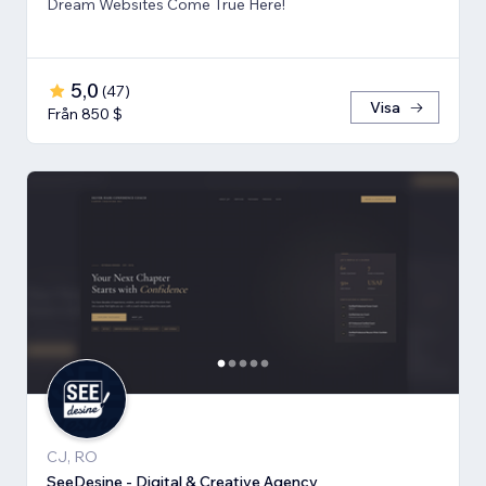
Dream Websites Come True Here!
5,0
(
47
)
Visa
Från 850 $
CJ, RO
SeeDesine - Digital & Creative Agency