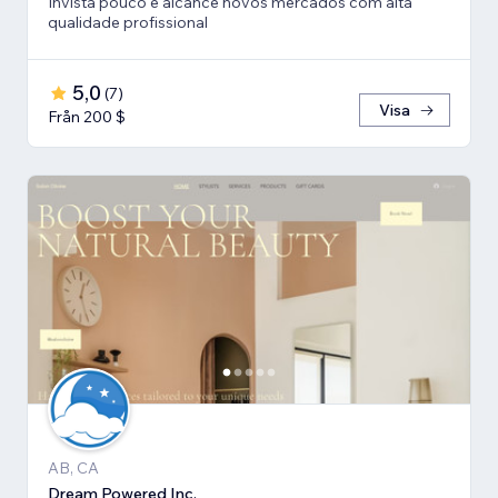
Invista pouco e alcance novos mercados com alta
qualidade profissional
5,0
(
7
)
Visa
Från 200 $
AB, CA
Dream Powered Inc.