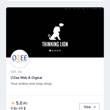
WA, AU
OZee Web & Digital
Your online one stop shop
5,0
(
8
)
Visa
Från 49 $