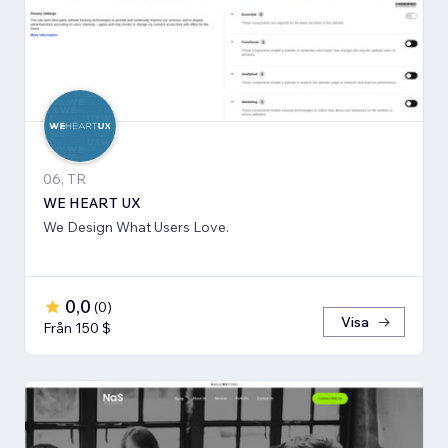
06, TR
WE HEART UX
We Design What Users Love.
0,0
(
0
)
Visa
Från 150 $