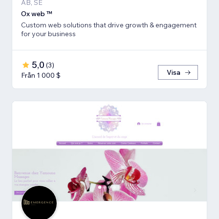
AB, SE
Ox web ™
Custom web solutions that drive growth & engagement
for your business
5,0
(
3
)
Visa
Från 1 000 $