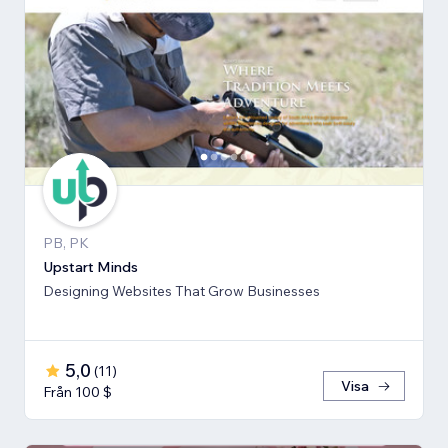
PB, PK
Upstart Minds
Designing Websites That Grow Businesses
5,0
(
11
)
Visa
Från 100 $