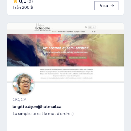
0,0
(
0
)
Visa
Från 200 $
QC, CA
brigitte.dijon@hotmail.ca
La simplicité est le mot d'ordre :)