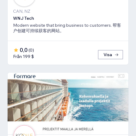
CAN, NZ
WNJ Tech
Modern website that bring business to customers. 帮客
户创建可持续获客的网站。
0,0
(
0
)
Visa
Från 199 $