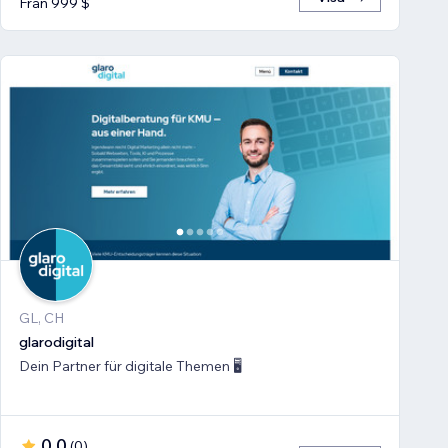
Från 999 $
GL, CH
glarodigital
Dein Partner für digitale Themen 🖥️
0,0
(
0
)