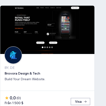
BY, DE
Brovora Design & Tech
Build Your Dream Website.
0,0
(
0
)
Visa
Från 1 500 $