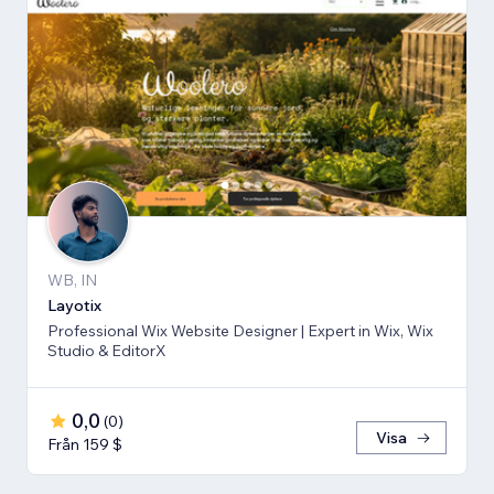
WB, IN
Layotix
Professional Wix Website Designer | Expert in Wix, Wix
Studio & EditorX
0,0
(
0
)
Visa
Från 159 $