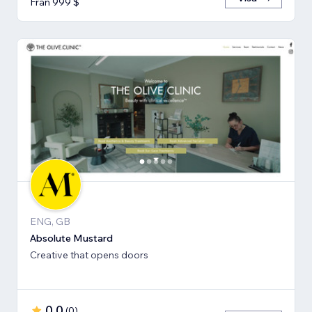
Från 999 $
ENG, GB
Absolute Mustard
Creative that opens doors
0,0
(
0
)