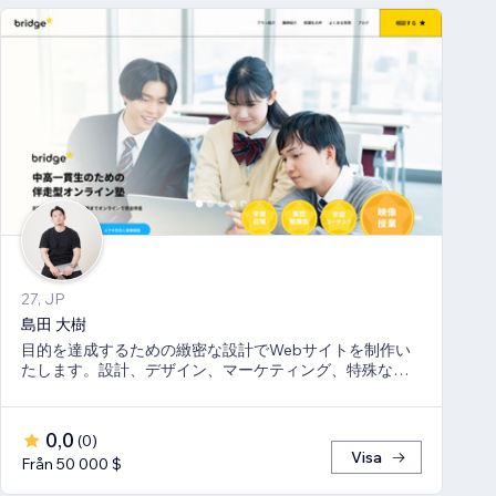
27, JP
島田 大樹
目的を達成するための緻密な設計でWebサイトを制作い
たします。設計、デザイン、マーケティング、特殊な機
能はコーディングにて完全オリジナルで提供します。
0,0
(
0
)
Visa
Från 50 000 $