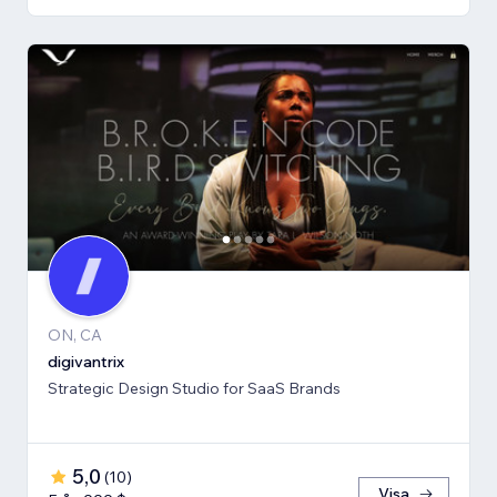
ON, CA
digivantrix
Strategic Design Studio for SaaS Brands
5,0
(
10
)
Visa