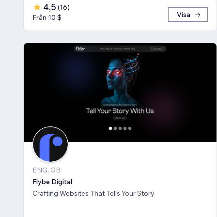
4,5
(
16
)
Visa
Från 10 $
ENG, GB
Flybe Digital
Crafting Websites That Tells Your Story