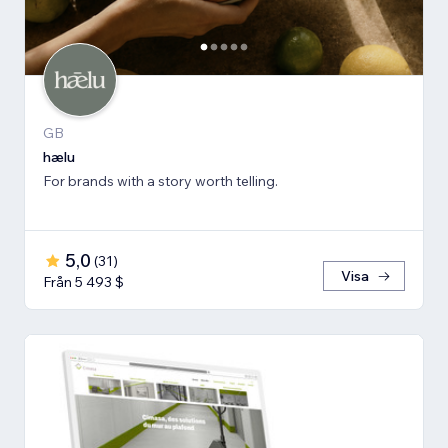
GB
hælu
For brands with a story worth telling.
5,0
(
31
)
Visa
Från 5 493 $