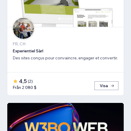
FR, CH
Experientiel Sàrl
Des sites conçus pour convaincre, engager et convertir.
4,5
(
2
)
Visa
Från 2 080 $