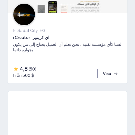
El Sadat City, EG
i Creator- اي كريتور
لسنا كأي مؤسسة تقنية ، نحن نعلم أن العميل يحتاج إلى من يكون
بجواره دائما
4,8
(
50
)
Visa
Från 500 $