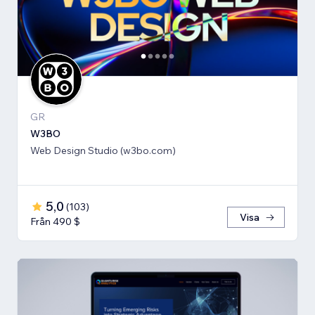
GR
W3BO
Web Design Studio (w3bo.com)
5,0
(
103
)
Visa
Från 490 $