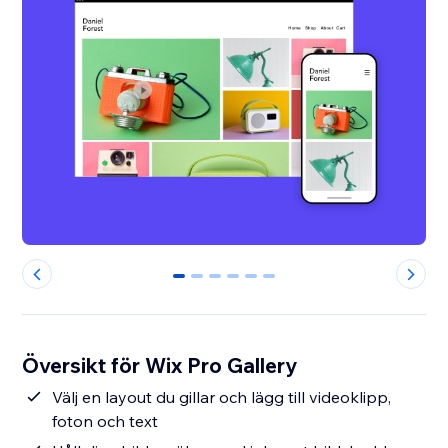
0
1
2
3
4
5
Översikt för Wix Pro Gallery
Välj en layout du gillar och lägg till videoklipp,
foton och text