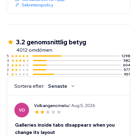
Sekretesspolicy
3.2 genomsnittlig betyg
4012 omdömen
5
1298
4
582
3
604
2
577
1
951
Sortera efter:
Senaste
Volkangencmetu
/ Aug 5, 2026
VO
Galleries inside tabs disappears when you
change its layout