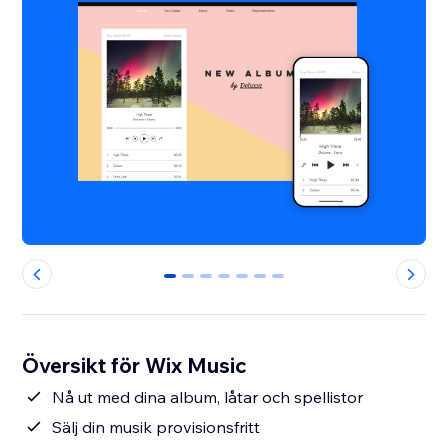
0
1
2
3
4
5
6
Översikt för Wix Music
Nå ut med dina album, låtar och spellistor
Sälj din musik provisionsfritt