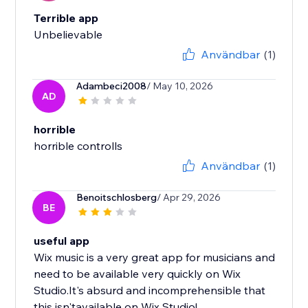
Terrible app
Unbelievable
Användbar
(1)
Adambeci2008
/ May 10, 2026
AD
horrible
horrible controlls
Användbar
(1)
Benoitschlosberg
/ Apr 29, 2026
BE
useful app
Wix music is a very great app for musicians and
need to be available very quickly on Wix
Studio.It's absurd and incomprehensible that
this isn'tavailable on Wix Studio!