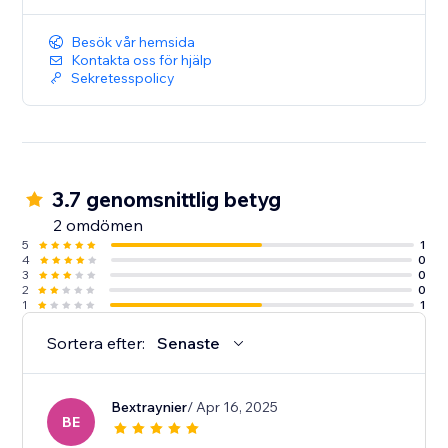
Besök vår hemsida
Kontakta oss för hjälp
Sekretesspolicy
3.7 genomsnittlig betyg
2 omdömen
5
1
4
0
3
0
2
0
1
1
Sortera efter:
Senaste
Bextraynier
/ Apr 16, 2025
BE